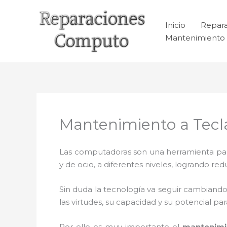
Ir
al
Inicio
Repar
contenido
Mantenimiento 
Mantenimiento a Tec
Las computadoras son una herramienta para 
y de ocio, a diferentes niveles, logrando 
Sin duda la tecnología va seguir cambiando
las virtudes, su capacidad y su potencial 
Por ello es muy importante el
mantenimi