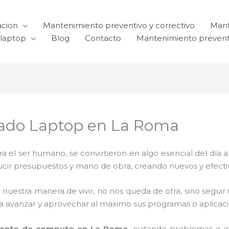
acion
Mantenimiento preventivo y correctivo
Mant
laptop
Blog
Contacto
Mantenimiento prevent
lado Laptop en La Roma
el ser humano, se convirtieron en algo esencial del día 
reducir presupuestos y mano de obra, creando nuevos y efe
 nuestra manera de vivir, no nos queda de otra, sino seguir
para avanzar y aprovechar al máximo sus programas o aplica
ento de computo en La Roma,
evitando problemas e i