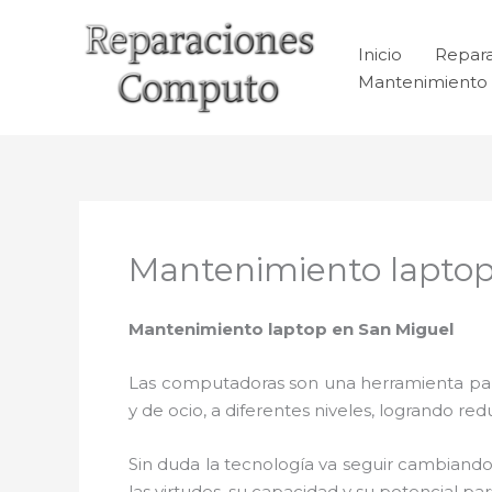
Ir
al
Inicio
Repar
contenido
Mantenimiento 
Mantenimiento laptop
Mantenimiento laptop en San Miguel
Las computadoras son una herramienta para 
y de ocio, a diferentes niveles, logrando 
Sin duda la tecnología va seguir cambiando
las virtudes, su capacidad y su potencial 