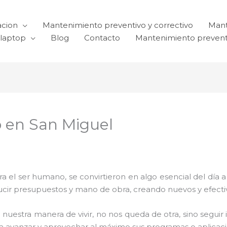
acion
Mantenimiento preventivo y correctivo
Mant
laptop
Blog
Contacto
Mantenimiento prevent
 en San Miguel
el ser humano, se convirtieron en algo esencial del día 
reducir presupuestos y mano de obra, creando nuevos y efe
 nuestra manera de vivir, no nos queda de otra, sino seguir
para avanzar y aprovechar al máximo sus programas o aplica