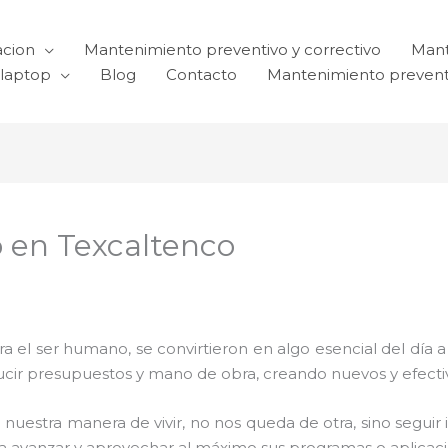
acion
Mantenimiento preventivo y correctivo
Mant
laptop
Blog
Contacto
Mantenimiento prevent
 en Texcaltenco
el ser humano, se convirtieron en algo esencial del día 
reducir presupuestos y mano de obra, creando nuevos y efe
 nuestra manera de vivir, no nos queda de otra, sino seguir
para avanzar y aprovechar al máximo sus programas o aplica