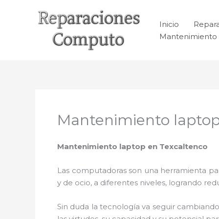
Ir
al
Inicio
Repar
contenido
Mantenimiento 
Mantenimiento laptop
Mantenimiento laptop en Texcaltenco
Las computadoras son una herramienta para 
y de ocio, a diferentes niveles, logrando 
Sin duda la tecnología va seguir cambiando
las virtudes, su capacidad y su potencial 