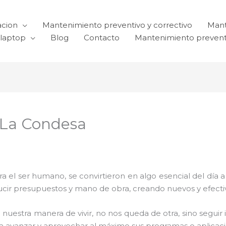
acion
Mantenimiento preventivo y correctivo
Mant
laptop
Blog
Contacto
Mantenimiento prevent
 La Condesa
el ser humano, se convirtieron en algo esencial del día 
reducir presupuestos y mano de obra, creando nuevos y efe
 nuestra manera de vivir, no nos queda de otra, sino seguir
para avanzar y aprovechar al máximo sus programas o aplica