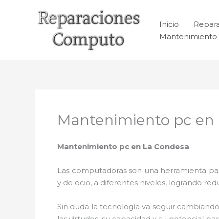
Ir
al
Inicio
Repar
contenido
Mantenimiento 
Mantenimiento pc en
Mantenimiento pc en La Condesa
Las computadoras son una herramienta para 
y de ocio, a diferentes niveles, logrando 
Sin duda la tecnología va seguir cambiando
las virtudes, su capacidad y su potencial 