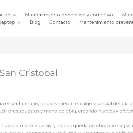
acion
Mantenimiento preventivo y correctivo
Mant
laptop
Blog
Contacto
Mantenimiento prevent
San Cristobal
el ser humano, se convirtieron en algo esencial del día 
reducir presupuestos y mano de obra, creando nuevos y efe
 nuestra manera de vivir, no nos queda de otra, sino seguir
para avanzar y aprovechar al máximo sus programas o aplica