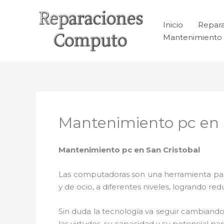
Ir
al
Inicio
Repar
contenido
Mantenimiento 
Mantenimiento pc en 
Mantenimiento pc en San Cristobal
Las computadoras son una herramienta para 
y de ocio, a diferentes niveles, logrando 
Sin duda la tecnología va seguir cambiando
las virtudes, su capacidad y su potencial 