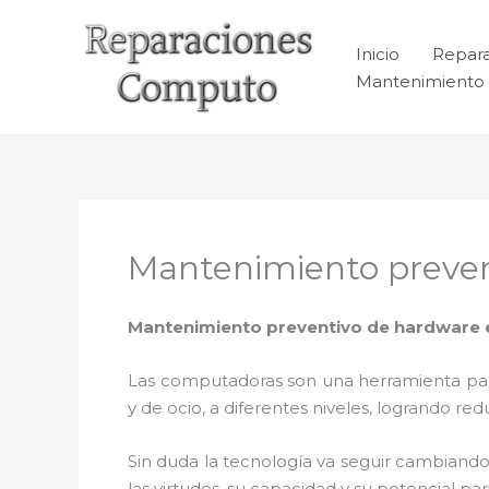
Ir
al
Inicio
Repar
contenido
Mantenimiento 
Mantenimiento preven
Mantenimiento preventivo de hardware 
Las computadoras son una herramienta para 
y de ocio, a diferentes niveles, logrando 
Sin duda la tecnología va seguir cambiando
las virtudes, su capacidad y su potencial 