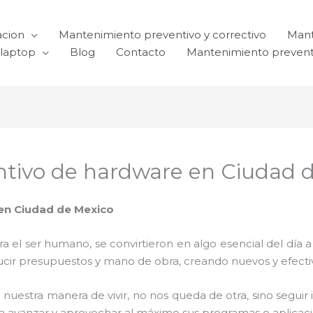
acion
Mantenimiento preventivo y correctivo
Mant
laptop
Blog
Contacto
Mantenimiento prevent
tivo de hardware en Ciudad 
en Ciudad de Mexico
el ser humano, se convirtieron en algo esencial del día 
reducir presupuestos y mano de obra, creando nuevos y efe
 nuestra manera de vivir, no nos queda de otra, sino seguir
para avanzar y aprovechar al máximo sus programas o aplica