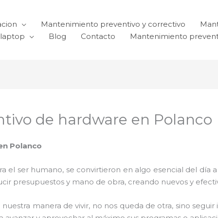
acion
Mantenimiento preventivo y correctivo
Mant
laptop
Blog
Contacto
Mantenimiento prevent
tivo de hardware en Polanco
en Polanco
el ser humano, se convirtieron en algo esencial del día 
reducir presupuestos y mano de obra, creando nuevos y efe
 nuestra manera de vivir, no nos queda de otra, sino seguir
para avanzar y aprovechar al máximo sus programas o aplica