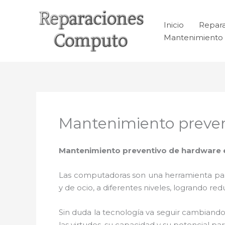
Ir
al
Inicio
Repar
contenido
Mantenimiento 
Mantenimiento preven
Mantenimiento preventivo de hardware 
Las computadoras son una herramienta para 
y de ocio, a diferentes niveles, logrando 
Sin duda la tecnología va seguir cambiando
las virtudes, su capacidad y su potencial 