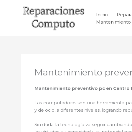
Ir
al
Inicio
Repar
contenido
Mantenimiento 
Mantenimiento prevent
Mantenimiento preventivo pc en Centro 
Las computadoras son una herramienta para 
y de ocio, a diferentes niveles, logrando 
Sin duda la tecnología va seguir cambiando
las virtudes, su capacidad y su potencial 