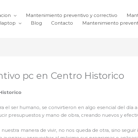
acion
Mantenimiento preventivo y correctivo
Mant
laptop
Blog
Contacto
Mantenimiento prevent
ivo pc en Centro Historico
Historico
el ser humano, se convirtieron en algo esencial del día 
reducir presupuestos y mano de obra, creando nuevos y efe
 nuestra manera de vivir, no nos queda de otra, sino seguir
para avanzar y aprovechar al máximo sus programas o aplica