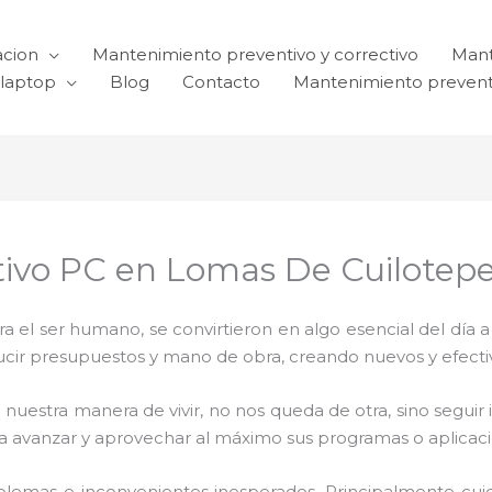
acion
Mantenimiento preventivo y correctivo
Mant
laptop
Blog
Contacto
Mantenimiento prevent
ivo PC en Lomas De Cuilotep
el ser humano, se convirtieron en algo esencial del día 
reducir presupuestos y mano de obra, creando nuevos y efe
 nuestra manera de vivir, no nos queda de otra, sino seguir
para avanzar y aprovechar al máximo sus programas o aplica
blemas e inconvenientes inesperados. Principalmente cui