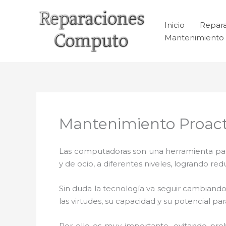
Ir
al
Inicio
Repar
contenido
Mantenimiento 
Mantenimiento Proact
Las computadoras son una herramienta para 
y de ocio, a diferentes niveles, logrando 
Sin duda la tecnología va seguir cambiando
las virtudes, su capacidad y su potencial 
Por ello es muy importante
,
evitando pro