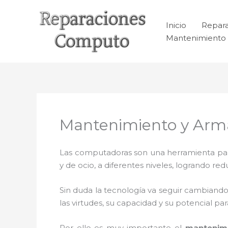
Ir
al
Inicio
Repar
contenido
Mantenimiento 
Mantenimiento y Arma
Las computadoras son una herramienta para 
y de ocio, a diferentes niveles, logrando 
Sin duda la tecnología va seguir cambiando
las virtudes, su capacidad y su potencial 
Por ello es muy importante el
mantenimi