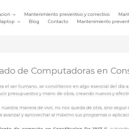
acion
Mantenimiento preventivo y correctivo
Mant
laptop
Blog
Contacto
Mantenimiento prevent
do de Computadoras en Consti
el ser humano, se convirtieron en algo esencial del día 
reducir presupuestos y mano de obra, creando nuevos y efe
 nuestra manera de vivir, no nos queda de otra, sino seguir
para avanzar y aprovechar al máximo sus programas o aplica
ento de computo en Constitucion De 1917 Ii,
evitando