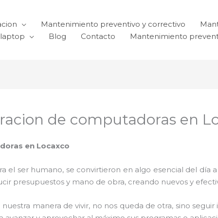
acion
Mantenimiento preventivo y correctivo
Mant
laptop
Blog
Contacto
Mantenimiento prevent
racion de computadoras en L
doras en Locaxco
el ser humano, se convirtieron en algo esencial del día 
reducir presupuestos y mano de obra, creando nuevos y efe
 nuestra manera de vivir, no nos queda de otra, sino seguir
para avanzar y aprovechar al máximo sus programas o aplica