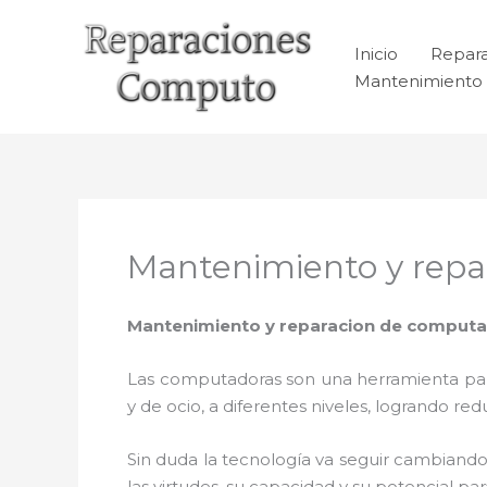
Ir
al
Inicio
Repar
contenido
Mantenimiento 
Mantenimiento y repa
Mantenimiento y reparacion de computa
Las computadoras son una herramienta para 
y de ocio, a diferentes niveles, logrando 
Sin duda la tecnología va seguir cambiando
las virtudes, su capacidad y su potencial 