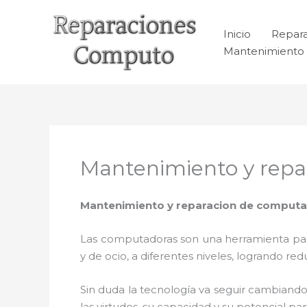
Ir
al
Inicio
Repar
contenido
Mantenimiento 
Mantenimiento y repa
Mantenimiento y reparacion de computa
Las computadoras son una herramienta para 
y de ocio, a diferentes niveles, logrando 
Sin duda la tecnología va seguir cambiando
las virtudes, su capacidad y su potencial 