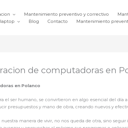
acion
Mantenimiento preventivo y correctivo
Mant
laptop
Blog
Contacto
Mantenimiento prevent
racion de computadoras en P
doras en Polanco
el ser humano, se convirtieron en algo esencial del día 
reducir presupuestos y mano de obra, creando nuevos y efe
 nuestra manera de vivir, no nos queda de otra, sino seguir
para avanzar y aprovechar al máximo sus programas o aplica