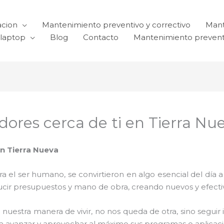
acion
Mantenimiento preventivo y correctivo
Mant
laptop
Blog
Contacto
Mantenimiento prevent
ores cerca de ti en Tierra Nu
n Tierra Nueva
el ser humano, se convirtieron en algo esencial del día 
reducir presupuestos y mano de obra, creando nuevos y efe
 nuestra manera de vivir, no nos queda de otra, sino seguir
para avanzar y aprovechar al máximo sus programas o aplica