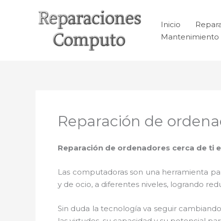
Ir
al
Inicio
Repar
contenido
Mantenimiento 
Reparación de ordenad
Reparación de ordenadores cerca de ti e
Las computadoras son una herramienta para 
y de ocio, a diferentes niveles, logrando 
Sin duda la tecnología va seguir cambiando
las virtudes, su capacidad y su potencial 