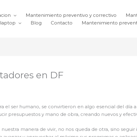
acion
Mantenimiento preventivo y correctivo
Mant
laptop
Blog
Contacto
Mantenimiento prevent
tadores en DF
el ser humano, se convirtieron en algo esencial del día 
reducir presupuestos y mano de obra, creando nuevos y efe
 nuestra manera de vivir, no nos queda de otra, sino seguir
para avanzar y aprovechar al máximo sus programas o aplica