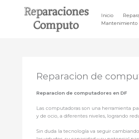
Ir
al
Inicio
Repar
contenido
Mantenimiento 
Reparacion de compu
Reparacion de computadores en
DF
Las computadoras son una herramienta para 
y de ocio, a diferentes niveles, logrando 
Sin duda la tecnología va seguir cambiando
las virtudes, su capacidad y su potencial 