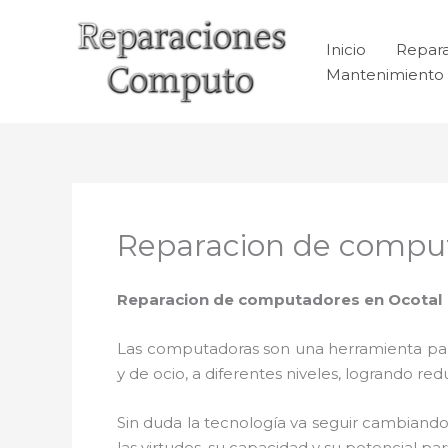
Ir
al
Inicio
Repar
contenido
Mantenimiento 
Reparacion de comput
Reparacion de computadores en
Ocotal
Las computadoras son una herramienta para 
y de ocio, a diferentes niveles, logrando 
Sin duda la tecnología va seguir cambiando
las virtudes, su capacidad y su potencial 