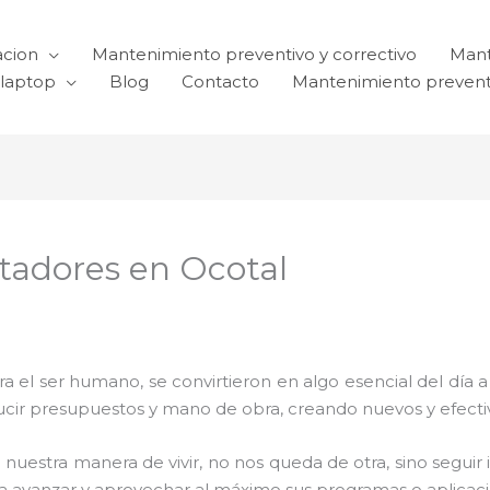
acion
Mantenimiento preventivo y correctivo
Mant
laptop
Blog
Contacto
Mantenimiento prevent
adores en Ocotal
el ser humano, se convirtieron en algo esencial del día 
reducir presupuestos y mano de obra, creando nuevos y efe
 nuestra manera de vivir, no nos queda de otra, sino seguir
para avanzar y aprovechar al máximo sus programas o aplica