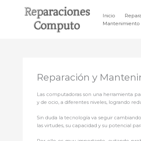
Ir
al
Inicio
Repar
contenido
Mantenimiento 
Reparación y Manteni
Las computadoras son una herramienta para 
y de ocio, a diferentes niveles, logrando 
Sin duda la tecnología va seguir cambiando
las virtudes, su capacidad y su potencial 
Por ello es muy importante
,
evitando pro