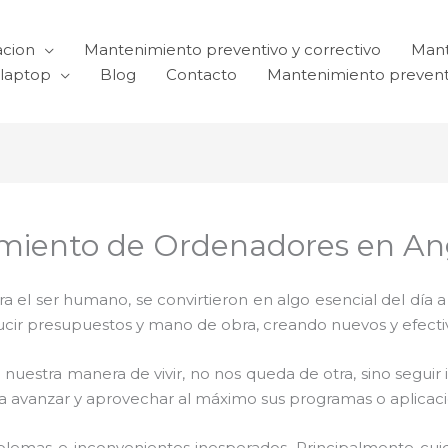
acion
Mantenimiento preventivo y correctivo
Mant
laptop
Blog
Contacto
Mantenimiento prevent
miento de Ordenadores en An
el ser humano, se convirtieron en algo esencial del día 
reducir presupuestos y mano de obra, creando nuevos y efe
 nuestra manera de vivir, no nos queda de otra, sino seguir
para avanzar y aprovechar al máximo sus programas o aplica
blemas e inconvenientes inesperados. Principalmente cui