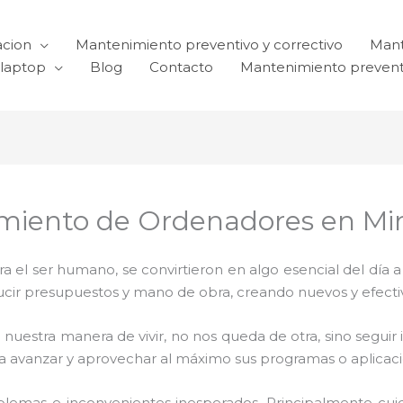
acion
Mantenimiento preventivo y correctivo
Mant
laptop
Blog
Contacto
Mantenimiento prevent
miento de Ordenadores en Mir
el ser humano, se convirtieron en algo esencial del día 
reducir presupuestos y mano de obra, creando nuevos y efe
 nuestra manera de vivir, no nos queda de otra, sino seguir
para avanzar y aprovechar al máximo sus programas o aplica
blemas e inconvenientes inesperados. Principalmente cui