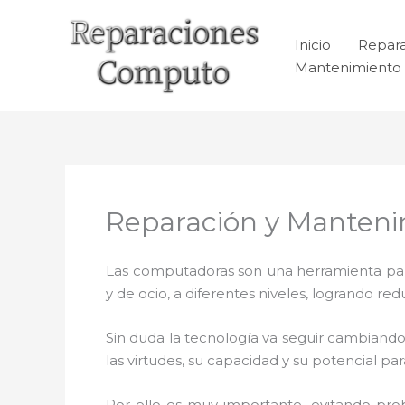
Ir
al
Inicio
Repar
contenido
Mantenimiento 
Reparación y Manteni
Las computadoras son una herramienta para 
y de ocio, a diferentes niveles, logrando 
Sin duda la tecnología va seguir cambiando
las virtudes, su capacidad y su potencial 
Por ello es muy importante
,
evitando pro