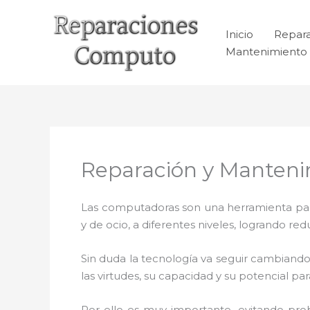
Ir
al
Inicio
Repar
contenido
Mantenimiento 
Reparación y Manteni
Las computadoras son una herramienta para 
y de ocio, a diferentes niveles, logrando 
Sin duda la tecnología va seguir cambiando
las virtudes, su capacidad y su potencial 
Por ello es muy importante
,
evitando pro