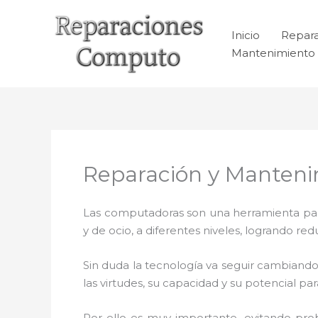
Ir
al
Inicio
Repar
contenido
Mantenimiento 
Reparación y Manteni
Las computadoras son una herramienta para 
y de ocio, a diferentes niveles, logrando 
Sin duda la tecnología va seguir cambiando
las virtudes, su capacidad y su potencial 
Por ello es muy importante
,
evitando pro