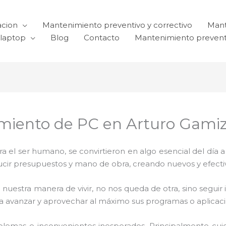
acion
Mantenimiento preventivo y correctivo
Mant
laptop
Blog
Contacto
Mantenimiento prevent
miento de PC en Arturo Gami
el ser humano, se convirtieron en algo esencial del día 
reducir presupuestos y mano de obra, creando nuevos y efe
 nuestra manera de vivir, no nos queda de otra, sino seguir
para avanzar y aprovechar al máximo sus programas o aplica
blemas e inconvenientes inesperados. Principalmente cui