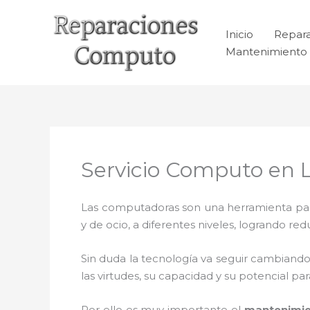
Ir
al
Inicio
Repar
contenido
Mantenimiento 
Servicio Computo en 
Las computadoras son una herramienta para 
y de ocio, a diferentes niveles, logrando 
Sin duda la tecnología va seguir cambiando
las virtudes, su capacidad y su potencial 
Por ello es muy importante el
mantenimie