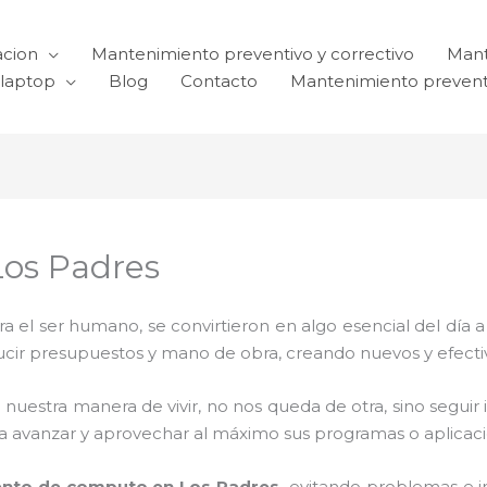
acion
Mantenimiento preventivo y correctivo
Mant
laptop
Blog
Contacto
Mantenimiento prevent
Los Padres
el ser humano, se convirtieron en algo esencial del día 
reducir presupuestos y mano de obra, creando nuevos y efe
 nuestra manera de vivir, no nos queda de otra, sino seguir
para avanzar y aprovechar al máximo sus programas o aplica
nto de computo en Los Padres,
evitando problemas e i