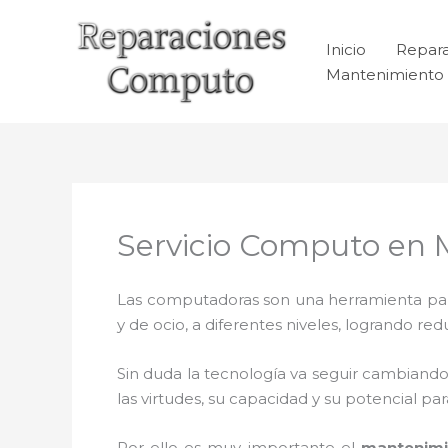
Ir
al
Inicio
Repar
contenido
Mantenimiento 
Servicio Computo en M
Las computadoras son una herramienta para 
y de ocio, a diferentes niveles, logrando 
Sin duda la tecnología va seguir cambiando
las virtudes, su capacidad y su potencial 
Por ello es muy importante el
mantenimi