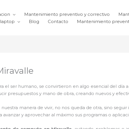
acion
Mantenimiento preventivo y correctivo
Mant
laptop
Blog
Contacto
Mantenimiento prevent
iravalle
el ser humano, se convirtieron en algo esencial del día 
reducir presupuestos y mano de obra, creando nuevos y efe
 nuestra manera de vivir, no nos queda de otra, sino seguir
para avanzar y aprovechar al máximo sus programas o aplica
ento de computo en Miravalle,
evitando problemas e i