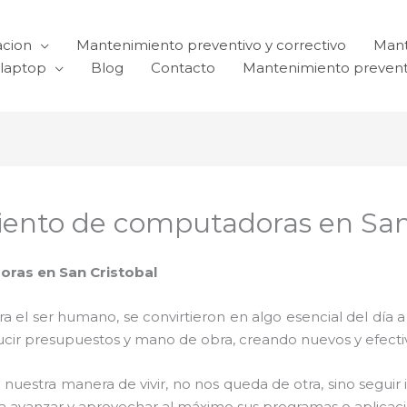
acion
Mantenimiento preventivo y correctivo
Mant
laptop
Blog
Contacto
Mantenimiento prevent
iento de computadoras en San
ras en San Cristobal
el ser humano, se convirtieron en algo esencial del día 
reducir presupuestos y mano de obra, creando nuevos y efe
 nuestra manera de vivir, no nos queda de otra, sino seguir
para avanzar y aprovechar al máximo sus programas o aplica