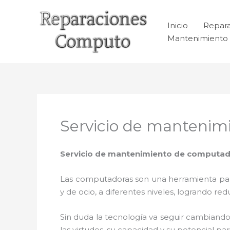
Ir
al
Inicio
Repar
contenido
Mantenimiento 
Servicio de mantenim
Servicio de mantenimiento de computado
Las computadoras son una herramienta para 
y de ocio, a diferentes niveles, logrando 
Sin duda la tecnología va seguir cambiando
las virtudes, su capacidad y su potencial 