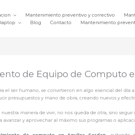
acion
Mantenimiento preventivo y correctivo
Mant
laptop
Blog
Contacto
Mantenimiento prevent
iento de Equipo de Computo e
el ser humano, se convirtieron en algo esencial del día 
reducir presupuestos y mano de obra, creando nuevos y efe
 nuestra manera de vivir, no nos queda de otra, sino seguir
para avanzar y aprovechar al máximo sus programas o aplica
imiento de computo en Aquiles Serdan,
evitando 