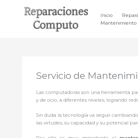
Ir
al
Inicio
Repar
contenido
Mantenimiento 
Servicio de Mantenim
Las computadoras son una herramienta para 
y de ocio, a diferentes niveles, logrando 
Sin duda la tecnología va seguir cambiando
las virtudes, su capacidad y su potencial 
Por ello es muy importante el
manten