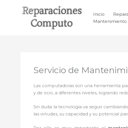
Ir
al
Inicio
Repar
contenido
Mantenimiento 
Servicio de Mantenim
Las computadoras son una herramienta para 
y de ocio, a diferentes niveles, logrando 
Sin duda la tecnología va seguir cambiando
las virtudes, su capacidad y su potencial 
Por ello es muy importante el
manteni