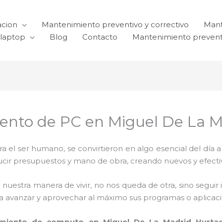
acion
Mantenimiento preventivo y correctivo
Mant
laptop
Blog
Contacto
Mantenimiento prevent
iento de PC en Miguel De La 
el ser humano, se convirtieron en algo esencial del día 
reducir presupuestos y mano de obra, creando nuevos y efe
 nuestra manera de vivir, no nos queda de otra, sino seguir
para avanzar y aprovechar al máximo sus programas o aplica
miento de computo en Miguel De La Madrid Hurta