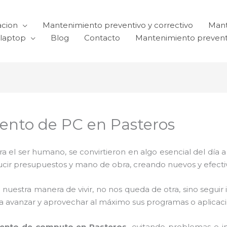
acion
Mantenimiento preventivo y correctivo
Mant
laptop
Blog
Contacto
Mantenimiento prevent
ento de PC en Pasteros
el ser humano, se convirtieron en algo esencial del día 
reducir presupuestos y mano de obra, creando nuevos y efe
 nuestra manera de vivir, no nos queda de otra, sino seguir
para avanzar y aprovechar al máximo sus programas o aplica
ento de computo en Pasteros,
evitando problemas e i