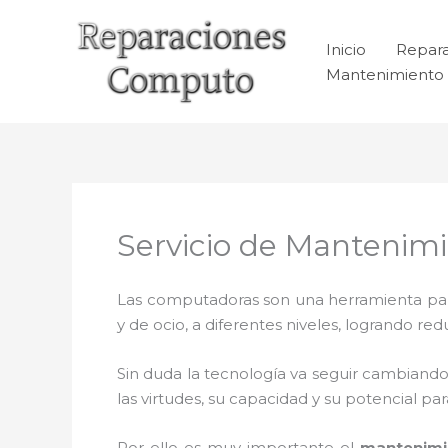
Ir
al
Inicio
Repar
contenido
Mantenimiento 
Servicio de Mantenimi
Las computadoras son una herramienta para 
y de ocio, a diferentes niveles, logrando 
Sin duda la tecnología va seguir cambiando
las virtudes, su capacidad y su potencial 
Por ello es muy importante el
mantenimi