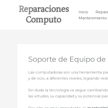
Ir
al
Inicio
Repar
contenido
Mantenimiento 
Soporte de Equipo d
Las computadoras son una herramienta para 
y de ocio, a diferentes niveles, logrando 
Sin duda la tecnología va seguir cambiando
las virtudes, su capacidad y su potencial 
Por ello es muy importante el
mantenimi