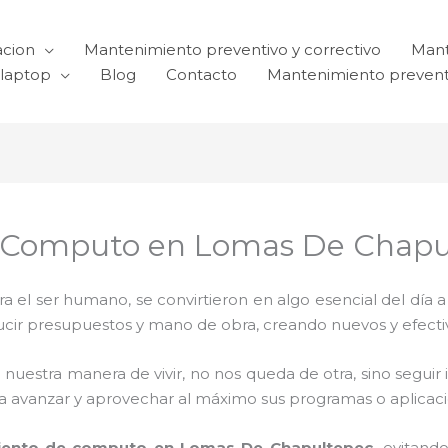
acion
Mantenimiento preventivo y correctivo
Mant
laptop
Blog
Contacto
Mantenimiento prevent
e Computo en Lomas De Chapu
el ser humano, se convirtieron en algo esencial del día 
reducir presupuestos y mano de obra, creando nuevos y efe
 nuestra manera de vivir, no nos queda de otra, sino seguir
para avanzar y aprovechar al máximo sus programas o aplica
ento de computo en Lomas De Chapultepec,
evitand