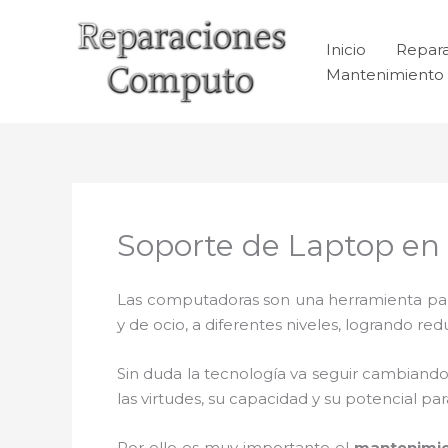
Ir
al
Inicio
Repar
contenido
Mantenimiento 
Soporte de Laptop en N
Las computadoras son una herramienta para 
y de ocio, a diferentes niveles, logrando 
Sin duda la tecnología va seguir cambiando
las virtudes, su capacidad y su potencial 
Por ello es muy importante el
mantenimie