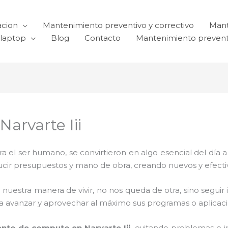
acion
Mantenimiento preventivo y correctivo
Mant
laptop
Blog
Contacto
Mantenimiento prevent
arvarte Iii
el ser humano, se convirtieron en algo esencial del día 
reducir presupuestos y mano de obra, creando nuevos y efe
 nuestra manera de vivir, no nos queda de otra, sino seguir
para avanzar y aprovechar al máximo sus programas o aplica
nto de computo en Narvarte Iii,
evitando problemas e i