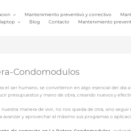
acion
Mantenimiento preventivo y correctivo
Mant
laptop
Blog
Contacto
Mantenimiento prevent
tera-Condomodulos
el ser humano, se convirtieron en algo esencial del día 
reducir presupuestos y mano de obra, creando nuevos y efe
 nuestra manera de vivir, no nos queda de otra, sino seguir
para avanzar y aprovechar al máximo sus programas o aplica
ento de computo en La Patera-Condomodulos,
evitand