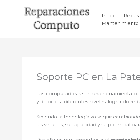
Ir
al
Inicio
Repar
contenido
Mantenimiento 
Soporte PC en La Pa
Las computadoras son una herramienta para 
y de ocio, a diferentes niveles, logrando 
Sin duda la tecnología va seguir cambiando
las virtudes, su capacidad y su potencial 
Por ello es muy importante el
mantenimi