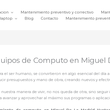
acion
Mantenimiento preventivo y correctivo
Mant
laptop
Blog
Contacto
Mantenimiento prevent
quipos de Computo en Miguel 
el ser humano, se convirtieron en algo esencial del día 
reducir presupuestos y mano de obra, creando nuevos y efe
 nuestra manera de vivir, no nos queda de otra, sino seguir
para avanzar y aprovechar al máximo sus programas o aplica
miento de computo en Miguel De La Madrid Hurta