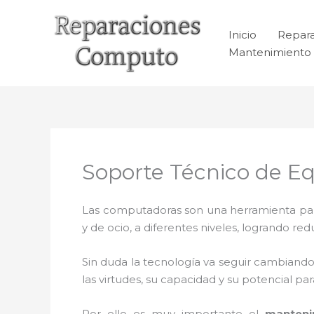
Ir
al
Inicio
Repar
contenido
Mantenimiento 
Soporte Técnico de E
Las computadoras son una herramienta para 
y de ocio, a diferentes niveles, logrando 
Sin duda la tecnología va seguir cambiando
las virtudes, su capacidad y su potencial 
Por ello es muy importante el
manteni