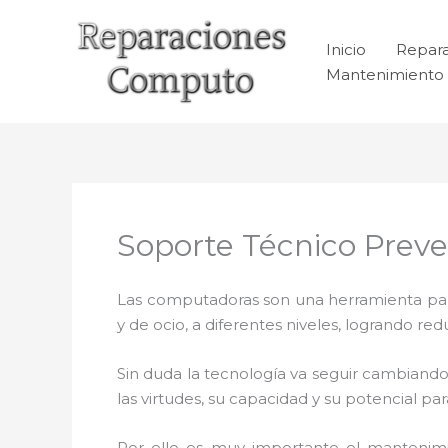
Ir
al
Inicio
Repar
contenido
Mantenimiento 
Soporte Técnico Prev
Las computadoras son una herramienta para 
y de ocio, a diferentes niveles, logrando 
Sin duda la tecnología va seguir cambiando
las virtudes, su capacidad y su potencial 
Por ello es muy importante el mantenim