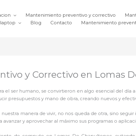
acion
Mantenimiento preventivo y correctivo
Mant
laptop
Blog
Contacto
Mantenimiento prevent
entivo y Correctivo en Lomas 
el ser humano, se convirtieron en algo esencial del día 
reducir presupuestos y mano de obra, creando nuevos y efe
 nuestra manera de vivir, no nos queda de otra, sino seguir
para avanzar y aprovechar al máximo sus programas o aplica
iento de computo en Lomas De Chapultepec, evitando 