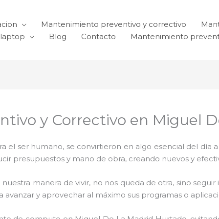
acion
Mantenimiento preventivo y correctivo
Mant
laptop
Blog
Contacto
Mantenimiento prevent
ntivo y Correctivo en Miguel 
el ser humano, se convirtieron en algo esencial del día 
reducir presupuestos y mano de obra, creando nuevos y efe
 nuestra manera de vivir, no nos queda de otra, sino seguir
para avanzar y aprovechar al máximo sus programas o aplica
nto de computo en Miguel De La Madrid Hurtado, evitand