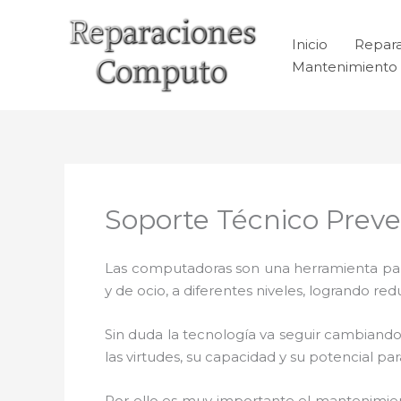
Ir
al
Inicio
Repar
contenido
Mantenimiento 
Soporte Técnico Preve
Las computadoras son una herramienta para 
y de ocio, a diferentes niveles, logrando 
Sin duda la tecnología va seguir cambiando
las virtudes, su capacidad y su potencial 
Por ello es muy importante el mantenimie