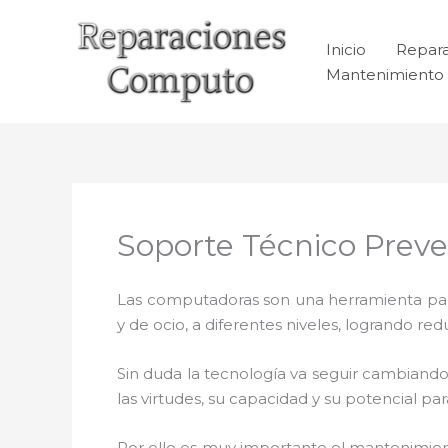
Ir
al
Inicio
Repar
contenido
Mantenimiento 
Soporte Técnico Preve
Las computadoras son una herramienta para 
y de ocio, a diferentes niveles, logrando 
Sin duda la tecnología va seguir cambiando
las virtudes, su capacidad y su potencial 
Por ello es muy importante el mantenimie