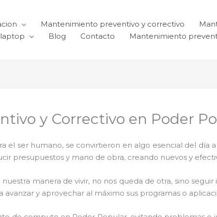
acion
Mantenimiento preventivo y correctivo
Mant
laptop
Blog
Contacto
Mantenimiento prevent
ntivo y Correctivo en Poder P
el ser humano, se convirtieron en algo esencial del día 
reducir presupuestos y mano de obra, creando nuevos y efe
 nuestra manera de vivir, no nos queda de otra, sino seguir
para avanzar y aprovechar al máximo sus programas o aplica
nto de computo en Poder Popular, evitando problemas e i