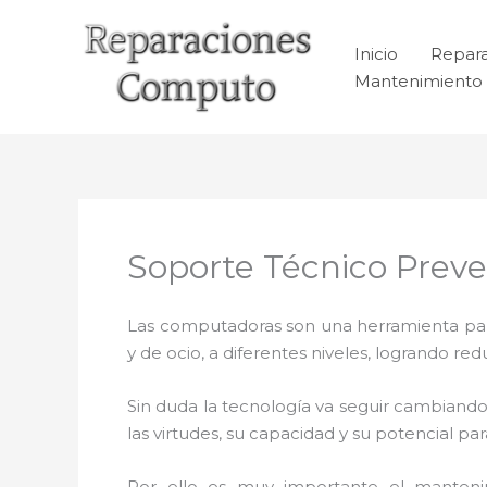
Ir
al
Inicio
Repar
contenido
Mantenimiento 
Soporte Técnico Preve
Las computadoras son una herramienta para 
y de ocio, a diferentes niveles, logrando 
Sin duda la tecnología va seguir cambiando
las virtudes, su capacidad y su potencial 
Por ello es muy importante el manteni