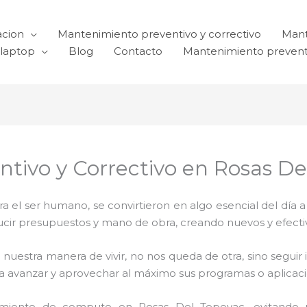
acion
Mantenimiento preventivo y correctivo
Mant
laptop
Blog
Contacto
Mantenimiento prevent
ntivo y Correctivo en Rosas D
el ser humano, se convirtieron en algo esencial del día 
reducir presupuestos y mano de obra, creando nuevos y efe
 nuestra manera de vivir, no nos queda de otra, sino seguir
para avanzar y aprovechar al máximo sus programas o aplica
miento de computo en Rosas Del Tepeyac, evitando p