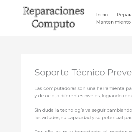
Ir
al
Inicio
Repar
contenido
Mantenimiento 
Soporte Técnico Preven
Las computadoras son una herramienta para 
y de ocio, a diferentes niveles, logrando 
Sin duda la tecnología va seguir cambiando
las virtudes, su capacidad y su potencial 
Por ello es muy importante el mantenim