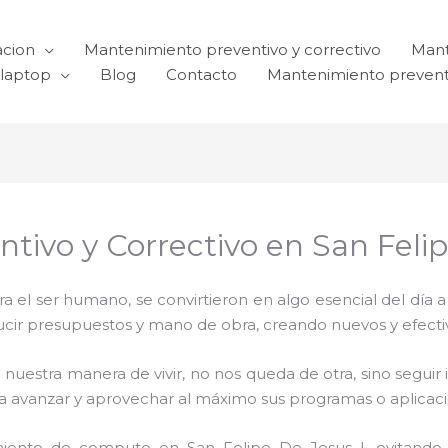
acion
Mantenimiento preventivo y correctivo
Mant
laptop
Blog
Contacto
Mantenimiento prevent
tivo y Correctivo en San Felip
el ser humano, se convirtieron en algo esencial del día 
reducir presupuestos y mano de obra, creando nuevos y efe
 nuestra manera de vivir, no nos queda de otra, sino seguir
para avanzar y aprovechar al máximo sus programas o aplica
iento de computo en San Felipe De Jesus I, evitando 