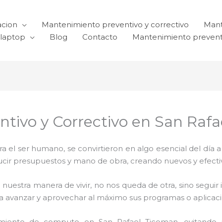
acion
Mantenimiento preventivo y correctivo
Mant
laptop
Blog
Contacto
Mantenimiento prevent
ntivo y Correctivo en San Raf
el ser humano, se convirtieron en algo esencial del día 
reducir presupuestos y mano de obra, creando nuevos y efe
 nuestra manera de vivir, no nos queda de otra, sino seguir
para avanzar y aprovechar al máximo sus programas o aplica
miento de computo en San Rafael Ticoman, evitando p