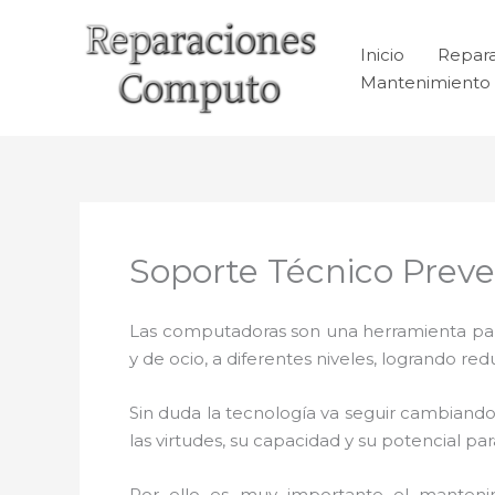
Ir
al
Inicio
Repar
contenido
Mantenimiento 
Soporte Técnico Preve
Las computadoras son una herramienta para 
y de ocio, a diferentes niveles, logrando 
Sin duda la tecnología va seguir cambiando
las virtudes, su capacidad y su potencial 
Por ello es muy importante el manteni