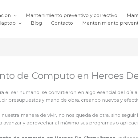
acion
Mantenimiento preventivo y correctivo
Mant
laptop
Blog
Contacto
Mantenimiento prevent
ento de Computo en Heroes D
el ser humano, se convirtieron en algo esencial del día 
reducir presupuestos y mano de obra, creando nuevos y efe
 nuestra manera de vivir, no nos queda de otra, sino seguir
para avanzar y aprovechar al máximo sus programas o aplica
ento de computo en Heroes De Chapultepec,
evitand