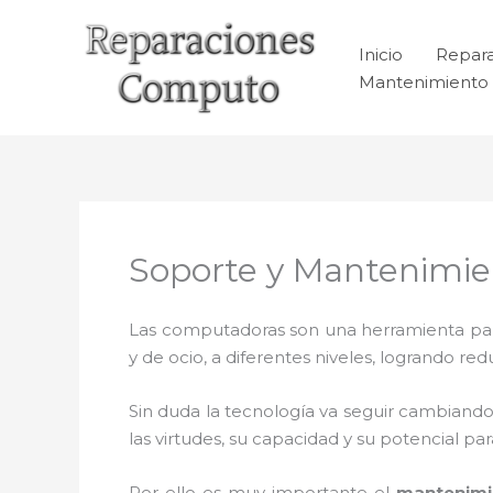
Ir
al
Inicio
Repar
contenido
Mantenimiento 
Soporte y Mantenimi
Las computadoras son una herramienta para 
y de ocio, a diferentes niveles, logrando 
Sin duda la tecnología va seguir cambiando
las virtudes, su capacidad y su potencial 
Por ello es muy importante el
mantenimi