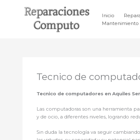
Ir
al
Inicio
Repar
contenido
Mantenimiento 
Tecnico de computado
Tecnico de computadores en Aquiles Se
Las computadoras son una herramienta para 
y de ocio, a diferentes niveles, logrando 
Sin duda la tecnología va seguir cambiando
las virtudes, su capacidad y su potencial 