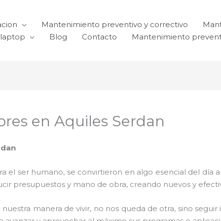
acion
Mantenimiento preventivo y correctivo
Mant
laptop
Blog
Contacto
Mantenimiento prevent
res en Aquiles Serdan
rdan
el ser humano, se convirtieron en algo esencial del día 
reducir presupuestos y mano de obra, creando nuevos y efe
 nuestra manera de vivir, no nos queda de otra, sino seguir
para avanzar y aprovechar al máximo sus programas o aplica