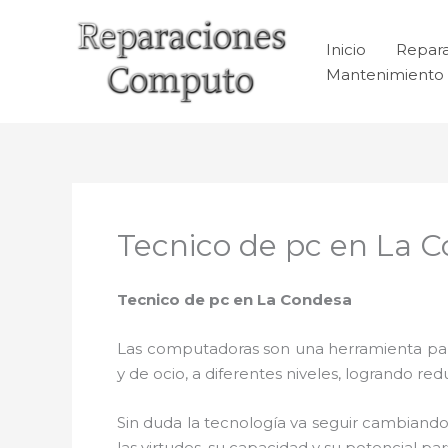
Ir
al
Inicio
Repar
contenido
Mantenimiento 
Tecnico de pc en La 
Tecnico de pc en La Condesa
Las computadoras son una herramienta para 
y de ocio, a diferentes niveles, logrando 
Sin duda la tecnología va seguir cambiando
las virtudes, su capacidad y su potencial 