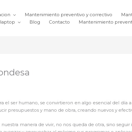
acion
Mantenimiento preventivo y correctivo
Mant
laptop
Blog
Contacto
Mantenimiento prevent
Condesa
el ser humano, se convirtieron en algo esencial del día 
reducir presupuestos y mano de obra, creando nuevos y efe
 nuestra manera de vivir, no nos queda de otra, sino seguir
para avanzar y aprovechar al máximo sus programas o aplica