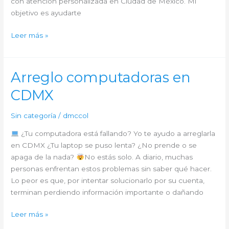
con atención personalizada en Ciudad de México. Mi
objetivo es ayudarte
Leer más »
Arreglo
de
computadoras
Arreglo computadoras en
cerca
CDMX
de
ti
Sin categoría
/
dmccol
¿Tu computadora está fallando? Yo te ayudo a arreglarla
en CDMX ¿Tu laptop se puso lenta? ¿No prende o se
apaga de la nada?
No estás solo. A diario, muchas
personas enfrentan estos problemas sin saber qué hacer.
Lo peor es que, por intentar solucionarlo por su cuenta,
terminan perdiendo información importante o dañando
Arreglo
Leer más »
computadoras